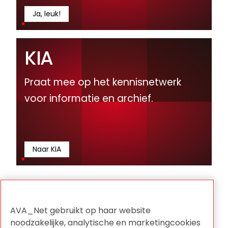
Ja, leuk!
KIA
Praat mee op het kennisnetwerk
voor informatie en archief.
Naar KIA
AVA_Net gebruikt op haar website
noodzakelijke, analytische en marketingcookies
Meer artikelen