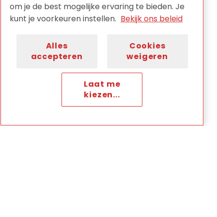
om je de best mogelijke ervaring te bieden. Je
kunt je voorkeuren instellen.
Bekijk ons beleid
Alles
Cookies
accepteren
weigeren
Laat me
kiezen...
07/07/2026
FFAA stelt enorme collectie van Dick
Kool online beschikbaar