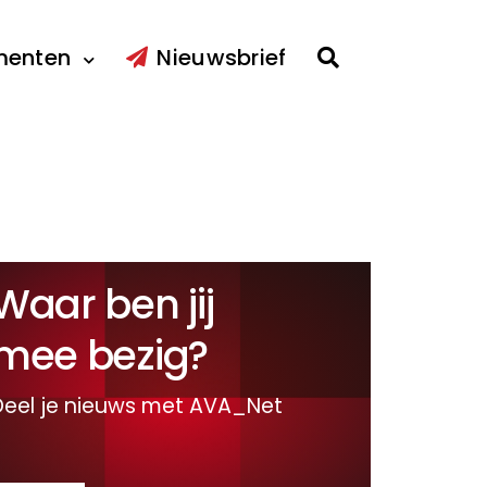
menten
Nieuwsbrief
Waar ben jij
mee bezig?
Deel je nieuws met AVA_Net