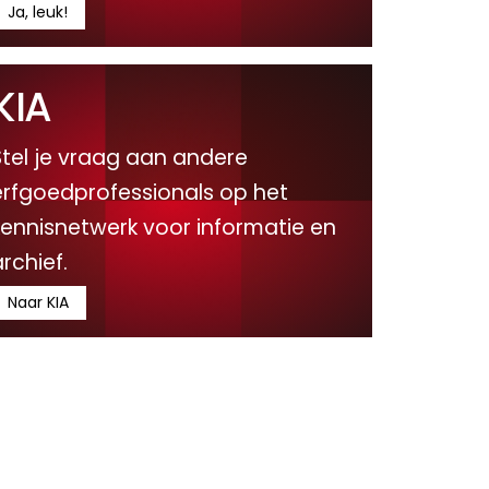
Ja, leuk!
KIA
Stel je vraag aan andere
erfgoedprofessionals op het
kennisnetwerk voor informatie en
rchief.
Naar KIA