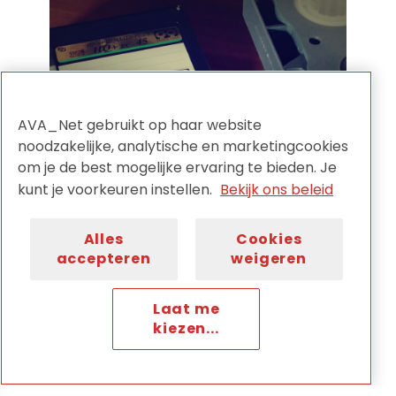
AVA_Net gebruikt op haar website
noodzakelijke, analytische en marketingcookies
om je de best mogelijke ervaring te bieden. Je
kunt je voorkeuren instellen.
Bekijk ons beleid
21/05/2026
Kennisbank uitgelicht: ‘Future-Proofing
Alles
Cookies
the AV Archive’
accepteren
weigeren
Laat me
kiezen...
1
…
Next