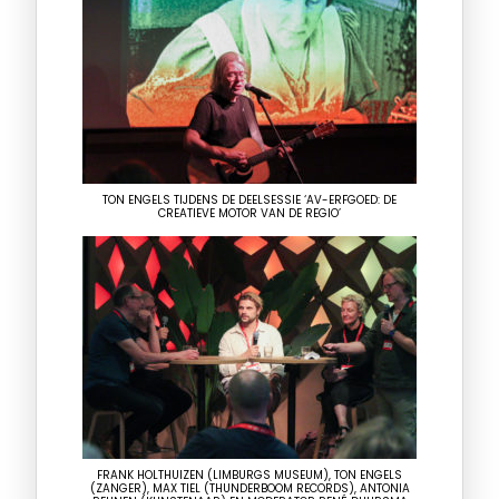
TON ENGELS TIJDENS DE DEELSESSIE ‘AV-ERFGOED: DE
CREATIEVE MOTOR VAN DE REGIO’
FRANK HOLTHUIZEN (LIMBURGS MUSEUM), TON ENGELS
(ZANGER), MAX TIEL (THUNDERBOOM RECORDS), ANTONIA