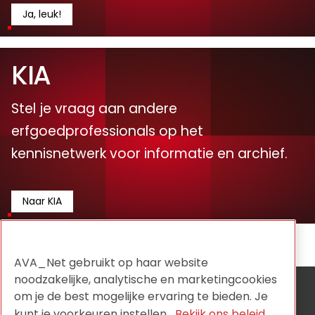
Ja, leuk!
KIA
Stel je vraag aan andere
erfgoedprofessionals op het
kennisnetwerk voor informatie en archief.
Naar KIA
AVA_Net gebruikt op haar website
noodzakelijke, analytische en marketingcookies
om je de best mogelijke ervaring te bieden. Je
AVA_NET is de onafhankelijke netwerkorganisatie voor
audiovisuele collectiehouders en wordt aangestuurd
kunt je voorkeuren instellen.
Bekijk ons beleid