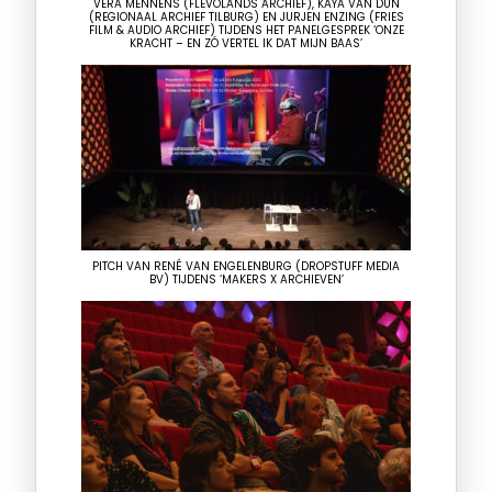
VERA MENNENS (FLEVOLANDS ARCHIEF), KAYA VAN DUN
(REGIONAAL ARCHIEF TILBURG) EN JURJEN ENZING (FRIES
FILM & AUDIO ARCHIEF) TIJDENS HET PANELGESPREK ‘ONZE
KRACHT – EN ZÓ VERTEL IK DAT MIJN BAAS’
PITCH VAN RENÉ VAN ENGELENBURG (DROPSTUFF MEDIA
BV) TIJDENS ‘MAKERS X ARCHIEVEN’