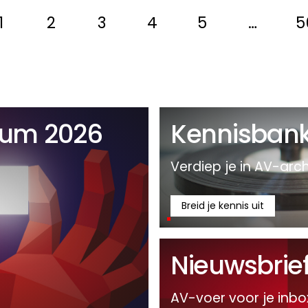
1
2
3
4
5
…
5
um 2026
Kennisban
Verdiep je in AV-arch
Breid je kennis uit
Nieuwsbrie
AV-voer voor je inbo