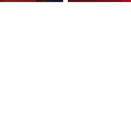
Schrijf je in
AVA_NET is de onafhankelijke netwerkorganisatie voor
audiovisuele collectiehouders en wordt aangestuurd
door:
ivacy
Disclaimer
Cookiebeleid
Nieuwsbrief
Conta