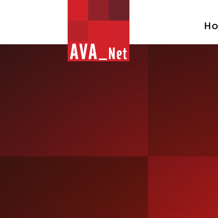
AVA_NET
H