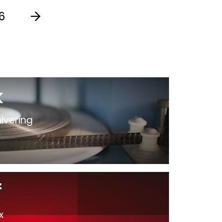
6
Next
k
ivering
f
x