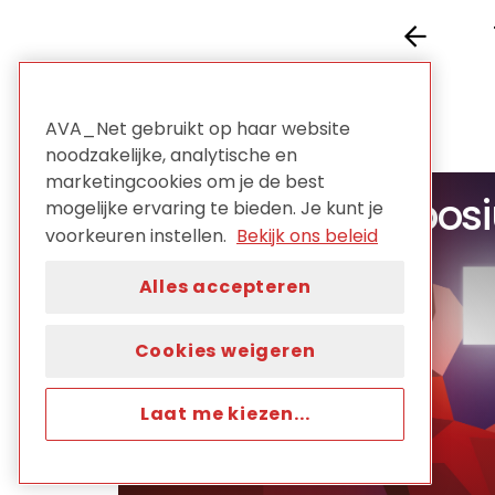
Prev
AVA_Net gebruikt op haar website
noodzakelijke, analytische en
marketingcookies om je de best
AVA_Net Symposi
mogelijke ervaring te bieden. Je kunt je
voorkeuren instellen.
Bekijk ons beleid
25 juni 2026
Alles accepteren
Beeld & Geluid Hilversum
Cookies weigeren
Laat me kiezen...