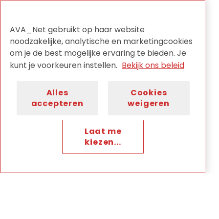
AVA_Net gebruikt op haar website
noodzakelijke, analytische en marketingcookies
om je de best mogelijke ervaring te bieden. Je
Meer artikelen
kunt je voorkeuren instellen.
Bekijk ons beleid
Alles
Cookies
accepteren
weigeren
Laat me
kiezen...
07/07/2026