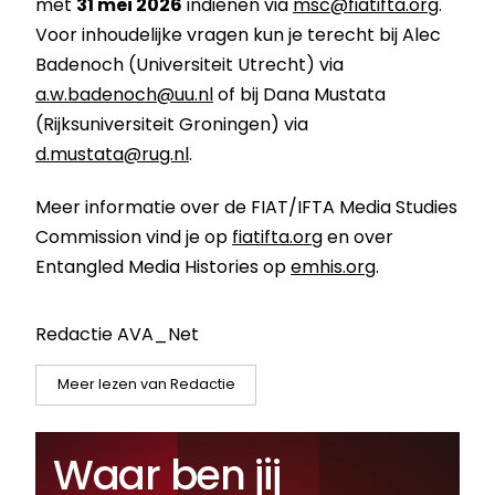
met
31 mei 2026
indienen via
msc@fiatifta.org
.
Voor inhoudelijke vragen kun je terecht bij Alec
Badenoch (Universiteit Utrecht) via
a.w.badenoch@uu.nl
of bij Dana Mustata
(Rijksuniversiteit Groningen) via
d.mustata@rug.nl
.
Meer informatie over de FIAT/IFTA Media Studies
Commission vind je op
fiatifta.org
en over
Entangled Media Histories op
emhis.org
.
Redactie AVA_Net
Meer lezen van Redactie
Waar ben jij