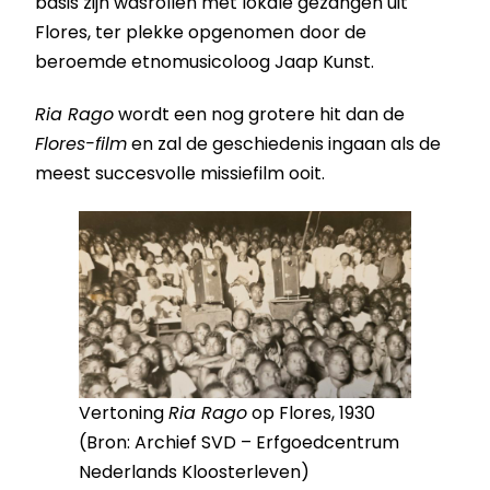
basis zijn wasrollen met lokale gezangen uit
Flores, ter plekke opgenomen
door de
beroemde etnomusicoloog Jaap Kunst.
Ria Rago
wordt een nog grotere hit dan de
Flores-film
en zal de geschiedenis ingaan als de
meest succesvolle missiefilm ooit.
Vertoning
Ria Rago
op Flores, 1930
(Bron: Archief SVD – Erfgoedcentrum
Nederlands Kloosterleven)