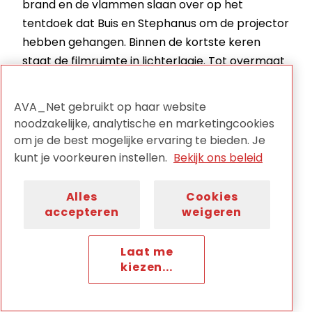
brand en de vlammen slaan over op het
tentdoek dat Buis en Stephanus om de projector
hebben gehangen. Binnen de kortste keren
staat de filmruimte in lichterlaaie. Tot overmaat
van ramp zit de nooduitgang op slot, de kinderen
kunnen geen kant op. Ze roepen om hulp,
AVA_Net gebruikt op haar website
omstanders slaan van buitenaf de ruiten in,
noodzakelijke, analytische en marketingcookies
maar dit wakkert het vuur alleen maar verder
om je de best mogelijke ervaring te bieden. Je
aan. Buis doet er alles aan om zoveel mogelijk
kunt je voorkeuren instellen.
Bekijk ons beleid
kinderen te redden. Als een van de laatsten rolt
hij door een raam naar buiten. De ramp eist drie
Alles
Cookies
doden en 23 zwaargewonden, onder wie Simon
accepteren
weigeren
Buis zelf.
Laat me
kiezen...