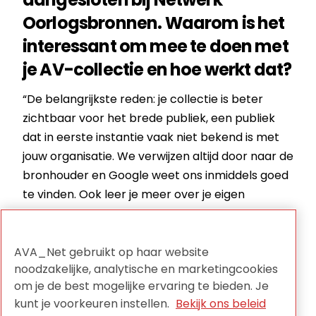
Oorlogsbronnen. Waarom is het
interessant om mee te doen met
je AV-collectie en hoe werkt dat?
“De belangrijkste reden: je collectie is beter
zichtbaar voor het brede publiek, een publiek
dat in eerste instantie vaak niet bekend is met
jouw organisatie. We verwijzen altijd door naar de
bronhouder en Google weet ons inmiddels goed
te vinden. Ook leer je meer over je eigen
collectie als je het in de context ziet van
krantenartikelen, foto’s, archieven, etc.
Je kunt je aanmelden als deelnemer. Dit is
AVA_Net gebruikt op haar website
noodzakelijke, analytische en marketingcookies
kosteloos. Het enige wat we vragen is de
om je de best mogelijke ervaring te bieden. Je
bereidheid om je beschrijvingen als open data
kunt je voorkeuren instellen.
Bekijk ons beleid
ter beschikking te stellen. We werken