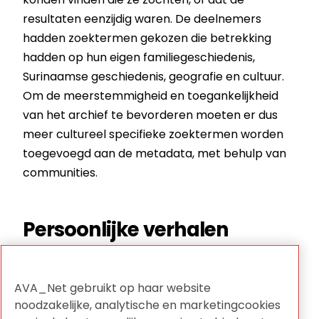
resultaten eenzijdig waren. De deelnemers
hadden zoektermen gekozen die betrekking
hadden op hun eigen familiegeschiedenis,
Surinaamse geschiedenis, geografie en cultuur.
Om de meerstemmigheid en toegankelijkheid
van het archief te bevorderen moeten er dus
meer cultureel specifieke zoektermen worden
toegevoegd aan de metadata, met behulp van
communities.
Persoonlijke verhalen
Concluderend zijn projecten zoals DE-BIAS
enorm waardevol voor Beeld & Geluid, niet
AVA_Net gebruikt op haar website
alleen om de bijdrage die wij mogen leveren aan
noodzakelijke, analytische en marketingcookies