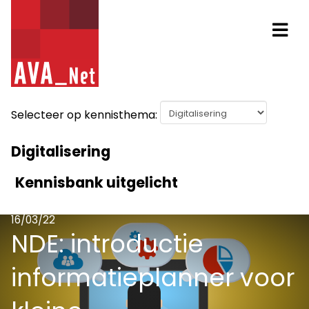
AVA_NET
Na
Selecteer op kennisthema:
Digitalisering
Kennisbank uitgelicht
Digitalisering
16/03/22
NDE: introductie
informatieplanner voor