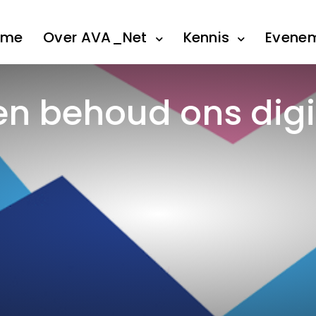
ome
Over AVA_Net
Kennis
Evene
en behoud ons digi