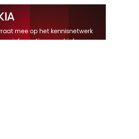
KIA
Praat mee op het kennisnetwerk
voor informatie en archief.
Naar KIA