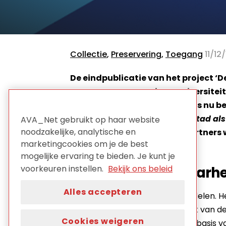
Collectie
,
Preservering
,
Toegang
11/12/
De eindpublicatie van het project ‘
Museum, Waag Society, Universitei
Instituut voor Beeld & Geluid is nu 
digitaal erfgoed. De Digitale Stad a
AVA_Net gebruikt op haar website
noodzakelijke, analytische en
download, deel en laat de partners 
marketingcookies om je de best
mogelijke ervaring te bieden. Je kunt je
Handboek, haalbaarhe
voorkeuren instellen.
Bekijk ons beleid
Alles accepteren
‘FREEZE!’ bestaat uit drie onderdelen. He
Webarcheologie
’ (een resultaat van d
Cookies weigeren
Erfgoed is uitgewerkt) geeft op basis 