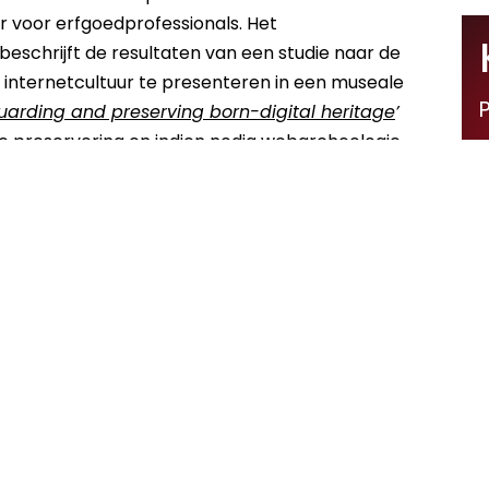
r voor erfgoedprofessionals. Het
beschrijft de resultaten van een studie naar de
internetcultuur te presenteren in een museale
guarding and preserving born-digital heritage
’
le preservering en indien nodig webarcheologie
fgoed niet verloren gaat.
e van het Amsterdam Museum
.