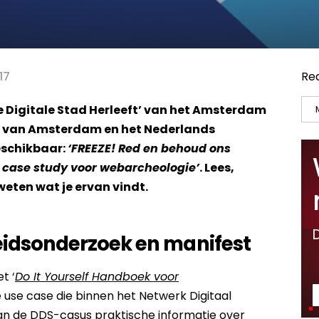
17
Re
De Digitale Stad Herleeft’ van het Amsterdam
t van Amsterdam en het Nederlands
beschikbaar:
‘FREEZE! Red en behoud ons
ls case study voor webarcheologie’
. Lees,
weten wat je ervan vindt.
idsonderzoek en manifest
t ‘
Do It Yourself Handboek voor
e use case die binnen het Netwerk Digitaal
van de DDS-casus praktische informatie over