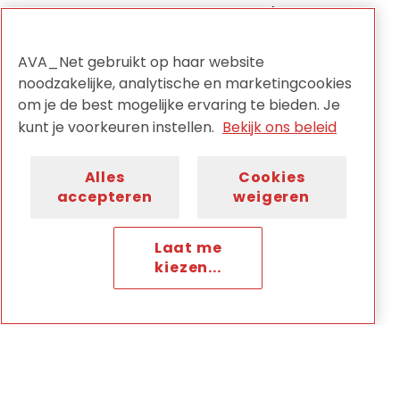
opnieuw plaats tijdens de FIAT/IFTA
Wereldconferentie, van 6 tot en met 9
AVA_Net gebruikt op haar website
oktober in São Paulo, Brazilië.
noodzakelijke, analytische en marketingcookies
om je de best mogelijke ervaring te bieden. Je
Nieuw in 2026 is een extra FRAME Expert
kunt je voorkeuren instellen.
Bekijk ons beleid
seminar, georganiseerd in
samenwerking met de EBU Academy. De
Alles
Cookies
datum hiervan wordt later
accepteren
weigeren
bekendgemaakt.
Meer informatie vind je op de
website van INA
Laat me
kiezen...
Redactie AVA_Net
Meer lezen van Redactie
Waar ben jij