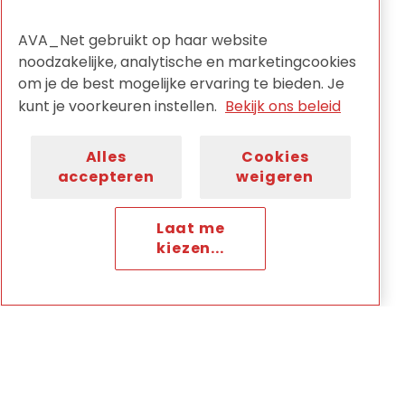
AVA_Net gebruikt op haar website
Ja, leuk!
noodzakelijke, analytische en marketingcookies
om je de best mogelijke ervaring te bieden. Je
kunt je voorkeuren instellen.
Bekijk ons beleid
KIA
Alles
Cookies
Praat mee op het kennisnetwerk
accepteren
weigeren
voor informatie en archief.
Laat me
kiezen...
Naar KIA