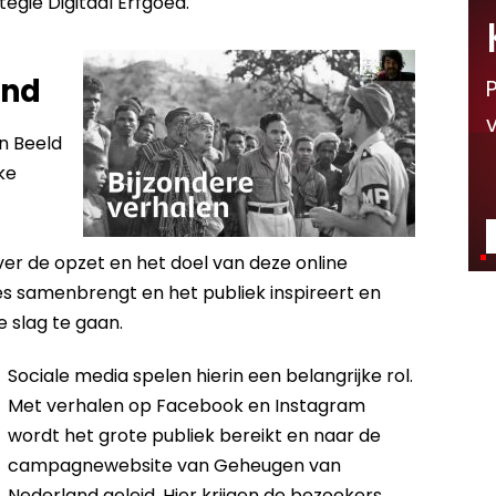
tegie Digitaal Erfgoed
.
and
n Beeld
ke
over de opzet en het doel van deze online
es samenbrengt en het publiek inspireert en
 slag te gaan.
Sociale media spelen hierin een belangrijke rol.
Met verhalen op Facebook en Instagram
wordt het grote publiek bereikt en naar de
campagnewebsite van Geheugen van
Nederland geleid. Hier krijgen de bezoekers