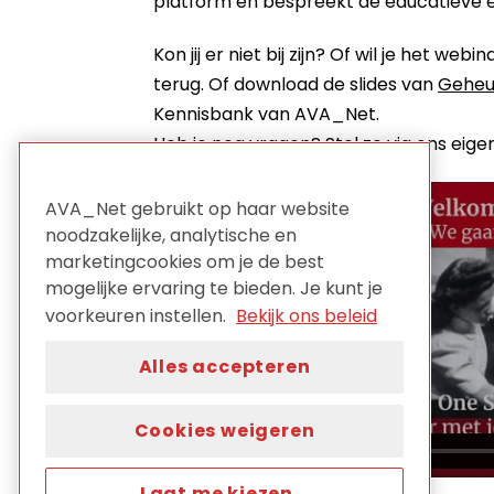
platform en bespreekt de educatieve e
Kon jij er niet bij zijn? Of wil je het we
terug. Of download de slides van
Geheu
Kennisbank van AVA_Net.
Heb je nog vragen? Stel ze via ons eig
AVA_Net gebruikt op haar website
noodzakelijke, analytische en
marketingcookies om je de best
mogelijke ervaring te bieden. Je kunt je
voorkeuren instellen.
Bekijk ons beleid
Alles accepteren
Cookies weigeren
Laat me kiezen...