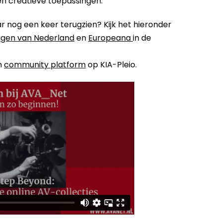
n creatieve toepassingen.
binar nog een keer terugzien? Kijk het hieronder
gen van Nederland
en
Europeana
in de
en
community platform
op KIA-Pleio.