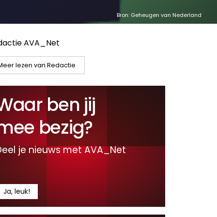
Bron: Geheugen van Nederland
dactie AVA_Net
Meer lezen van Redactie
Waar ben jij
mee bezig?
Deel je nieuws met AVA_Net
Ja, leuk!