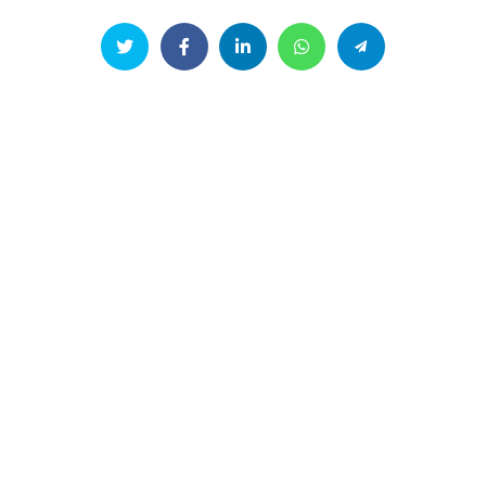
02/07/2026
1
l
AVA_Net Symposium 25 juni 2026 –
D
Erfgoed onttrokken aan de vergetelheid: