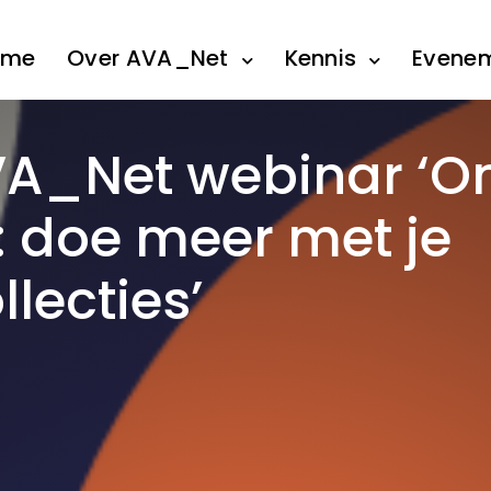
ome
Over AVA_Net
Kennis
Evene
AVA_Net webinar ‘O
 doe meer met je
lecties’