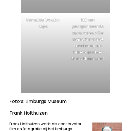
Vervuilde Umatic-
Still van
tape
gedigitaliseerde
opname van ‘De
Kleine Prins’ met
kunstenaar en
Sirkel-oprichter
Frans Malschaert
Foto’s: Limburgs Museum
Frank Holthuizen
Frank Holthuizen werkt als conservator
film en fotografie bij het Limburgs