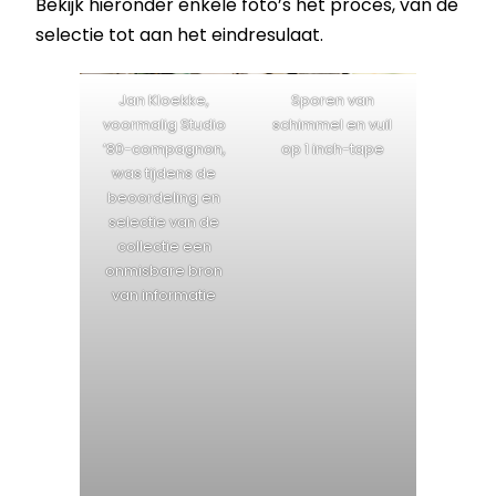
Bekijk hieronder enkele foto’s het proces, van de
selectie tot aan het eindresulaat.
Jan Kloekke,
Sporen van
voormalig Studio
schimmel en vuil
’80-compagnon,
op 1 inch-tape
was tijdens de
beoordeling en
selectie van de
collectie een
onmisbare bron
van informatie