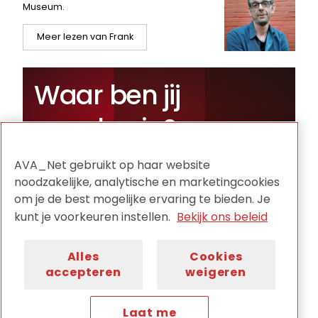
Museum.
Meer lezen van Frank
Waar ben jij
mee bezig?
Deel je nieuws met AVA_Net
AVA_Net gebruikt op haar website
noodzakelijke, analytische en marketingcookies
om je de best mogelijke ervaring te bieden. Je
kunt je voorkeuren instellen.
Bekijk ons beleid
Ja, leuk!
Alles
Cookies
accepteren
weigeren
KIA
Laat me
Praat mee op het kennisnetwerk