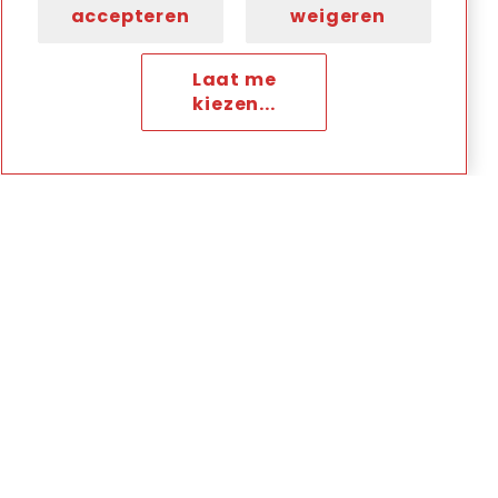
accepteren
weigeren
Laat me
kiezen...
En nu…
hebben we een heleboel bestandjes om te
bekijken en te beoordelen, wat best wel een
werkje is gezien de bovenstaande (handmatige)
handelingen die ervoor nodig zijn. Maar wellicht
vinden we op deze manier verborgen pareltjes!