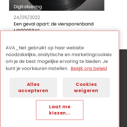
Digitalisering
24/05/2022
Een geval apart: de viersporenband
MB00058XE
AVA_Net gebruikt op haar website
noodzakelijke, analytische en marketingcookies
om je de best mogelijke ervaring te bieden. Je
AVA_NET is de onafhankelijke netwerkorganisatie voor
audiovisuele collectiehouders en wordt aangestuurd
kunt je voorkeuren instellen.
Bekijk ons beleid
door:
Alles
Cookies
accepteren
weigeren
Laat me
Privacy
Disclaimer
Cookiebeleid
Nieuwsbrief
kiezen...
Contact