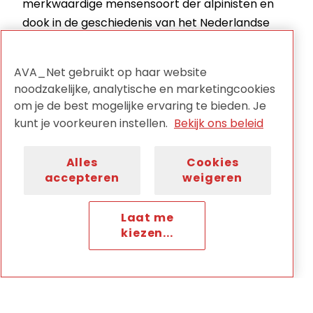
merkwaardige mensensoort der alpinisten en
dook in de geschiedenis van het Nederlandse
bergbeklimmen.
AVA_Net gebruikt op haar website
Met vijf klimmers kijkt hij in
Sisyphus
terug op de
noodzakelijke, analytische en marketingcookies
legendarische beklimming van de Annapurna in
om je de best mogelijke ervaring te bieden. Je
1977, de eerste keer dat een Nederlander op
kunt je voorkeuren instellen.
Bekijk ons beleid
8000 meter hoogte moest komen. Over de
enorme risico’s, de kou, de stormen, de lawines,
Alles
Cookies
de irritaties onderling, de stank van pisflessen en
accepteren
weigeren
het voortdurende gehoest. Halen onze helden
de top, en tegen welke prijs? Met geluid uit een
Laat me
oude radiodocumentaire.
kiezen...
10. Revolusi (KLARA, De
Correspondent, David van