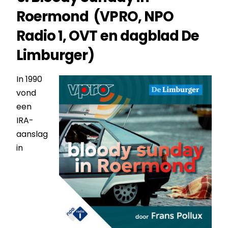
Roermond (VPRO, NPO
Radio 1, OVT en dagblad De
Limburger)
In 1990
vond
een
IRA-
aanslag
in