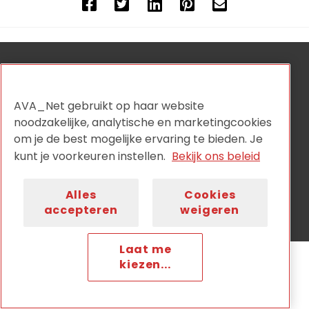
AVA_NET is de onafhankelijke netwerkorganisatie voor
audiovisuele collectiehouders en wordt aangestuurd
door:
AVA_Net gebruikt op haar website
noodzakelijke, analytische en marketingcookies
om je de best mogelijke ervaring te bieden. Je
kunt je voorkeuren instellen.
Bekijk ons beleid
Privacy
Disclaimer
Cookiebeleid
Nieuwsbrief
Alles
Cookies
Contact
accepteren
weigeren
Laat me
kiezen...