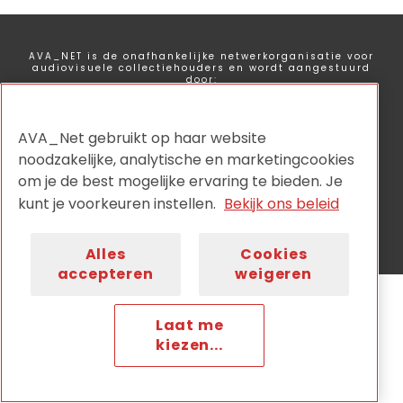
AVA_NET is de onafhankelijke netwerkorganisatie voor
audiovisuele collectiehouders en wordt aangestuurd
door:
AVA_Net gebruikt op haar website
noodzakelijke, analytische en marketingcookies
om je de best mogelijke ervaring te bieden. Je
Privacy
Disclaimer
Cookiebeleid
Nieuwsbrief
kunt je voorkeuren instellen.
Bekijk ons beleid
Contact
Alles
Cookies
accepteren
weigeren
Laat me
kiezen...