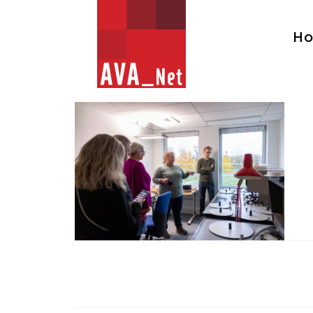
AVA_NET
H