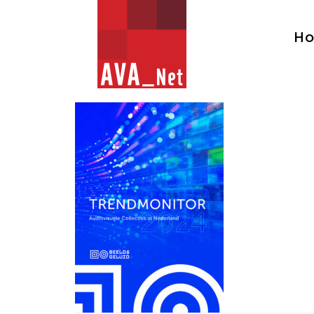
AVA_NET
H