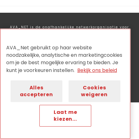
AVA_NET is de onafhankelijke netwerkorganisatie voor
audiovisuele collectiehouders en wordt aangestuurd
door:
AVA_Net gebruikt op haar website
noodzakelijke, analytische en marketingcookies
om je de best mogelijke ervaring te bieden. Je
kunt je voorkeuren instellen.
Bekijk ons beleid
Privacy
Disclaimer
Cookiebeleid
Nieuwsbrief
Contact
Alles
Cookies
accepteren
weigeren
Laat me
kiezen...