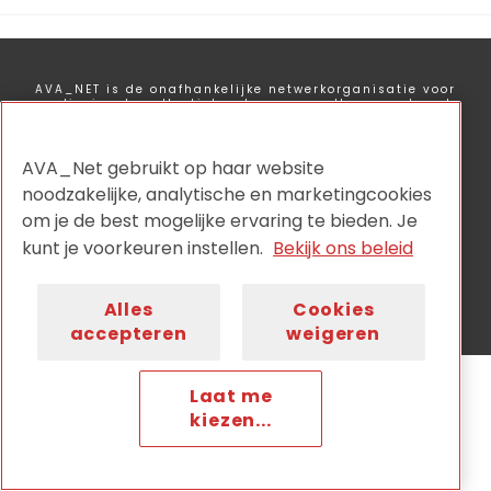
AVA_NET is de onafhankelijke netwerkorganisatie voor
audiovisuele collectiehouders en wordt aangestuurd
door:
AVA_Net gebruikt op haar website
noodzakelijke, analytische en marketingcookies
om je de best mogelijke ervaring te bieden. Je
kunt je voorkeuren instellen.
Bekijk ons beleid
Privacy
Disclaimer
Cookiebeleid
Nieuwsbrief
Contact
Alles
Cookies
accepteren
weigeren
Laat me
kiezen...