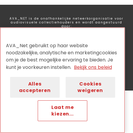
AVA_NET is de onafhankelijke netwerkorganisatie voor
audiovisuele collectiehouders en wordt aangestuurd
door:
AVA_Net gebruikt op haar website
noodzakelijke, analytische en marketingcookies
om je de best mogelijke ervaring te bieden. Je
Privacy
Disclaimer
Cookiebeleid
Nieuwsbrief
kunt je voorkeuren instellen.
Bekijk ons beleid
Contact
Alles
Cookies
accepteren
weigeren
Laat me
kiezen...