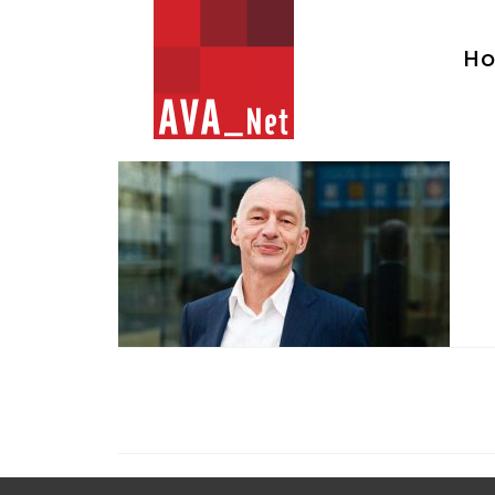
AVA_NET
H