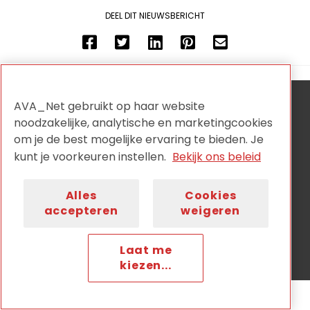
DEEL DIT NIEUWSBERICHT
AVA_Net gebruikt op haar website
AVA_NET is de onafhankelijke netwerkorganisatie voor
noodzakelijke, analytische en marketingcookies
audiovisuele collectiehouders en wordt aangestuurd
door:
om je de best mogelijke ervaring te bieden. Je
kunt je voorkeuren instellen.
Bekijk ons beleid
Alles
Cookies
accepteren
weigeren
Privacy
Disclaimer
Cookiebeleid
Nieuwsbrief
Contact
Laat me
kiezen...