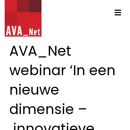
AVA_NET
Na
AVA_Net
webinar ‘In een
nieuwe
dimensie –
innovatieve