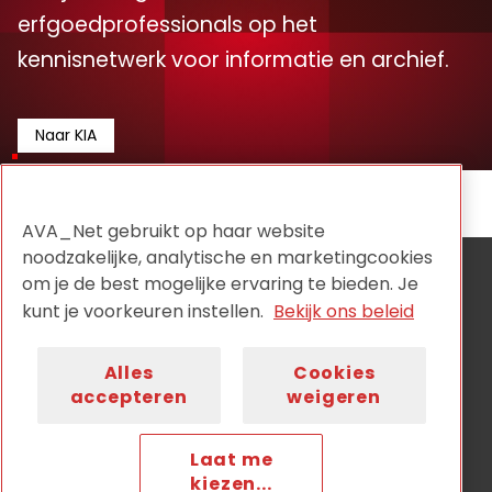
erfgoedprofessionals op het
kennisnetwerk voor informatie en archief.
Naar KIA
AVA_Net gebruikt op haar website
noodzakelijke, analytische en marketingcookies
om je de best mogelijke ervaring te bieden. Je
AVA_NET is de onafhankelijke netwerkorganisatie voor
audiovisuele collectiehouders en wordt aangestuurd
kunt je voorkeuren instellen.
Bekijk ons beleid
door:
Alles
Cookies
accepteren
weigeren
Laat me
Privacy
Disclaimer
Cookiebeleid
Nieuwsbrief
kiezen...