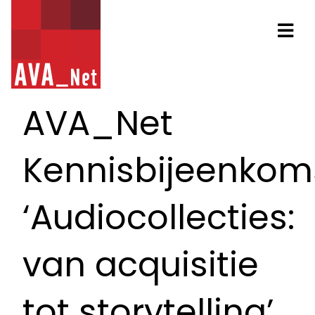
AVA_NET
Na
AVA_Net
Kennisbijeenkom
‘Audiocollecties:
van acquisitie
tot storytelling’