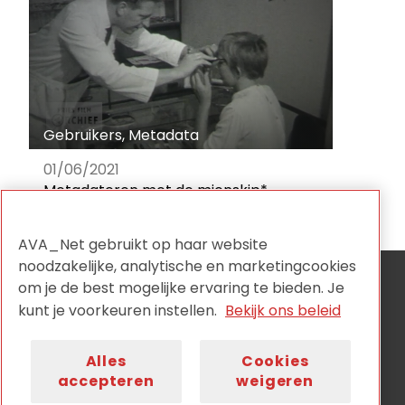
Gebruikers
,
Metadata
01/06/2021
Metadateren met de mienskip*
AVA_Net gebruikt op haar website
noodzakelijke, analytische en marketingcookies
om je de best mogelijke ervaring te bieden. Je
AVA_NET is de onafhankelijke netwerkorganisatie voor
audiovisuele collectiehouders en wordt aangestuurd
kunt je voorkeuren instellen.
Bekijk ons beleid
door:
Alles
Cookies
accepteren
weigeren