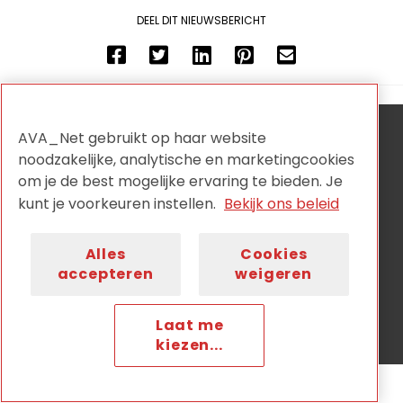
DEEL DIT NIEUWSBERICHT
AVA_Net gebruikt op haar website
AVA_NET is de onafhankelijke netwerkorganisatie voor
noodzakelijke, analytische en marketingcookies
audiovisuele collectiehouders en wordt aangestuurd
door:
om je de best mogelijke ervaring te bieden. Je
kunt je voorkeuren instellen.
Bekijk ons beleid
Alles
Cookies
accepteren
weigeren
Privacy
Disclaimer
Cookiebeleid
Nieuwsbrief
Contact
Laat me
kiezen...