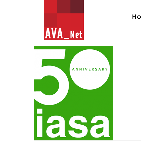
AVA_NET
H